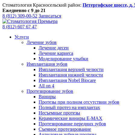
Стоматология Красносельский район:
Петергофское шоссе,
д.
Ежедневно с 9 до 21
8 (812) 309-00-52
Записаться
8 (812) 607 67 47
Услуги
Лечение зубов
Лечение десен
Лечение кариеса
Моделирование улыбки
Имплантация зубов
Имплантация верхней челюсти
Имплантация нижней челюсти
Имплантация Nobel Biocare
All on 4
Протезирование зубов
Виниры
Протезы при полном отсутствии зубов
Полный протез на имплантах
Несъемные протезы
Керамические виниры E-MAX
Протезирование передних зубов
Съемное протезирование
Акриловые зубные протезы