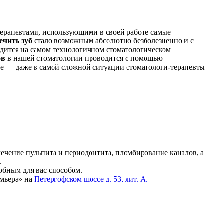
ерапевтами, использующими в своей работе самые
ечить зуб
стало возможным абсолютно безболезненно и с
дится на самом технологичном стоматологическом
ов
в нашей стоматологии проводится с помощью
тве — даже в самой сложной ситуации стоматологи-терапевты
лечение пульпита и периодонтита, пломбирование каналов, а
.
обным для вас способом.
мьера» на
Петергофском шоссе д. 53, лит. А.