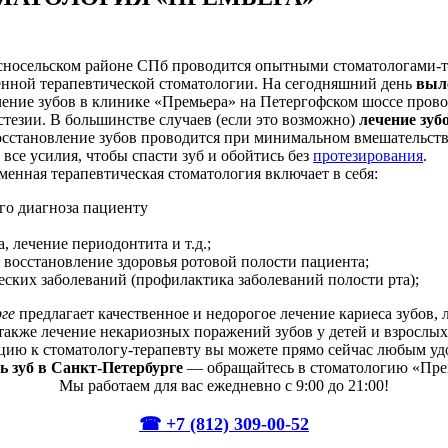
сносельском районе СПб проводится опытными стоматологами-т
нной терапевтической стоматологии. На сегодняшний день
выл
ение зубов в клинике «Премьера» на Петергофском шоссе прово
тезии. В большинстве случаев (если это возможно)
лечение зуб
. восстановление зубов проводится при минимальном вмешательс
се усилия, чтобы спасти зуб и обойтись без
протезирования
.
менная терапевтическая стоматология включает в себя:
го диагноза пациенту
, лечение периодонтита и т.д.;
восстановление здоровья ротовой полости пациента;
ских заболеваний (профилактика заболеваний полости рта);
ге
предлагает качественное и недорогое лечение кариеса зубов, 
также лечение некариозных поражений зубов у детей и взрослых
ацию к стоматологу-терапевту вы можете прямо сейчас любым уд
ь зуб в Санкт-Петербурге
— обращайтесь в стоматологию «Пре
Мы работаем для вас ежедневно с 9:00 до 21:00!
☎ +7 (812) 309-00-52